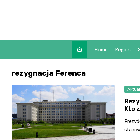
Skip
to
content
Home
Region
rezygnacja Ferenca
Aktual
Rezy
Kto 
Prezyd
stanowi