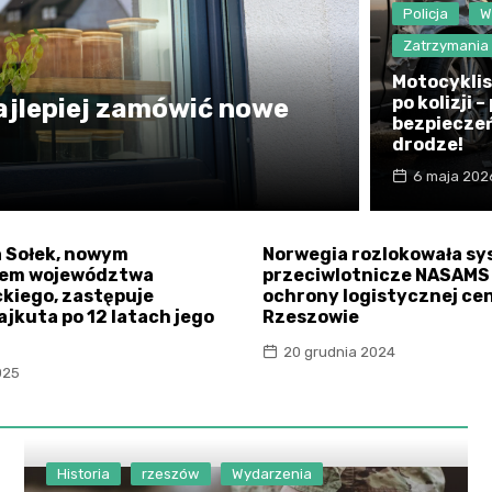
Policja
W
Zatrzymania
Motocyklis
po kolizji 
ajlepiej zamówić nowe
bezpiecze
drodze!
6 maja 202
 Sołek, nowym
Norwegia rozlokowała s
zem województwa
przeciwlotnicze NASAMS 
kiego, zastępuje
ochrony logistycznej ce
jkuta po 12 latach jego
Rzeszowie
20 grudnia 2024
025
Historia
rzeszów
Wydarzenia