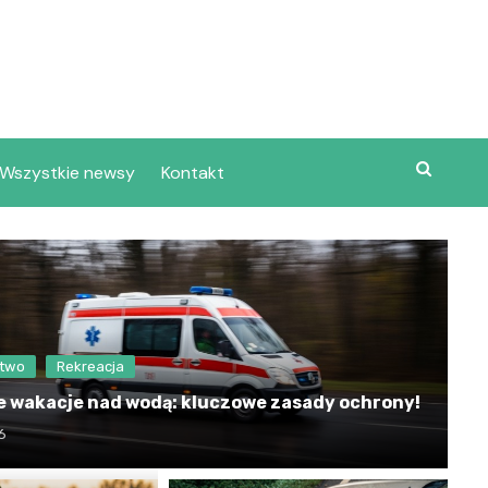
Wszystkie newsy
Kontakt
stwo
Rekreacja
 wakacje nad wodą: kluczowe zasady ochrony!
6