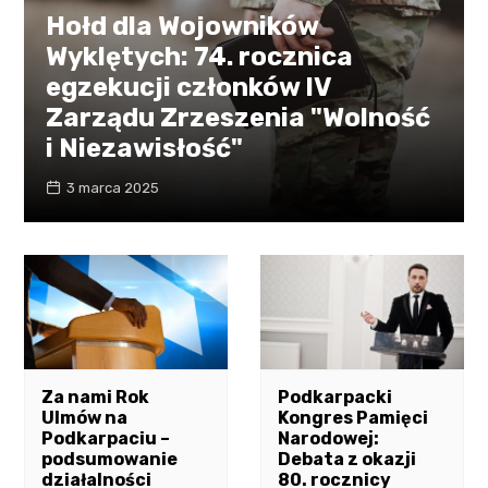
Hołd dla Wojowników
Wyklętych: 74. rocznica
egzekucji członków IV
Zarządu Zrzeszenia "Wolność
i Niezawisłość"
3 marca 2025
Za nami Rok
Podkarpacki
Ulmów na
Kongres Pamięci
Podkarpaciu –
Narodowej:
podsumowanie
Debata z okazji
działalności
80. rocznicy