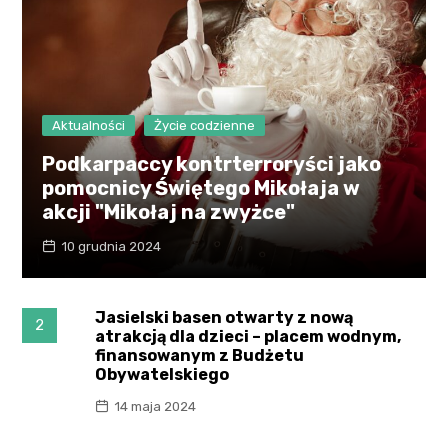
Aktualności
Życie codzienne
Podkarpaccy kontrterroryści jako
pomocnicy Świętego Mikołaja w
akcji "Mikołaj na zwyżce"
10 grudnia 2024
Jasielski basen otwarty z nową
2
atrakcją dla dzieci – placem wodnym,
finansowanym z Budżetu
Obywatelskiego
14 maja 2024