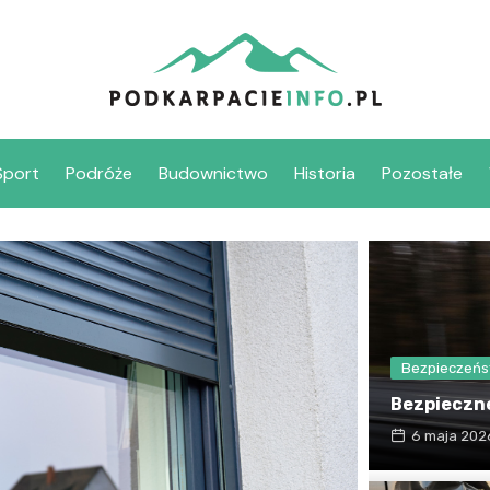
Sport
Podróże
Budownictwo
Historia
Pozostałe
Bezpieczeń
Bezpieczne
6 maja 202