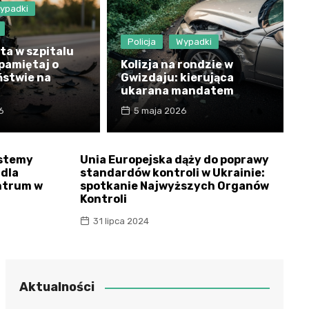
ypadki
Policja
Wypadki
ta w szpitalu
– pamiętaj o
Kolizja na rondzie w
ństwie na
Gwizdaju: kierująca
ukarana mandatem
6
5 maja 2026
ystemy
Unia Europejska dąży do poprawy
dla
standardów kontroli w Ukrainie:
ntrum w
spotkanie Najwyższych Organów
Kontroli
31 lipca 2024
Aktualności