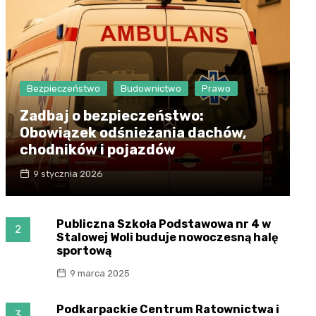
Bezpieczeństwo
Budownictwo
Prawo
Zadbaj o bezpieczeństwo:
Obowiązek odśnieżania dachów,
chodników i pojazdów
9 stycznia 2026
Publiczna Szkoła Podstawowa nr 4 w
2
Stalowej Woli buduje nowoczesną halę
sportową
9 marca 2025
Podkarpackie Centrum Ratownictwa i
3