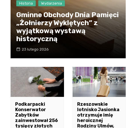
Historia
Wydarzenia
Gminne Obchody Dnia Pamięci
„Żołnierzy Wyklętych” z
wyjątkową wystawą
historyczną
23 lutego 2026
Podkarpacki
Rzeszowskie
Konserwator
lotnisko Jasionka
Zabytków
otrzymuje imię
zainwestował 256
heroicznej
tysięcy złotych
Rodziny Ulmów,