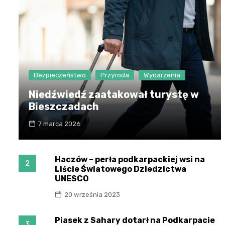
Bezpieczeństwo
Przyroda
Wydarzenia
Niedźwiedź zaatakował turystę w
Bieszczadach
7 marca 2026
Haczów – perła podkarpackiej wsi na
2
Liście Światowego Dziedzictwa
UNESCO
20 września 2023
Piasek z Sahary dotarł na Podkarpacie
3