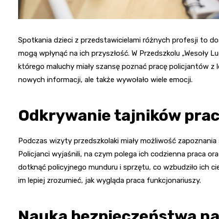
Spotkania dzieci z przedstawicielami różnych profesji to d
mogą wpłynąć na ich przyszłość. W Przedszkolu „Wesoły L
którego maluchy miały szansę poznać pracę policjantów z l
nowych informacji, ale także wywołało wiele emocji.
Odkrywanie tajników pracy
Podczas wizyty przedszkolaki miały możliwość zapoznania 
Policjanci wyjaśnili, na czym polega ich codzienna praca o
dotknąć policyjnego munduru i sprzętu, co wzbudziło ich c
im lepiej zrozumieć, jak wygląda praca funkcjonariuszy.
Nauka bezpieczeństwa na