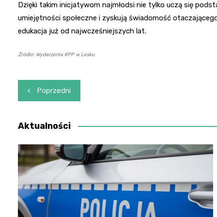
Dzięki takim inicjatywom najmłodsi nie tylko uczą się pod
umiejętności społeczne i zyskują świadomość otaczającego 
edukacja już od najwcześniejszych lat.
Źródło: Wydarzenia KPP w Lesku
Nawigacja
Poprzedni
wpisu
Aktualności