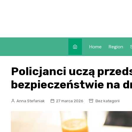
Skip
to
content
Home
Region
Policjanci uczą przed
bezpieczeństwie na d
Anna Stefaniak
27 marca 2026
Bez kategorii