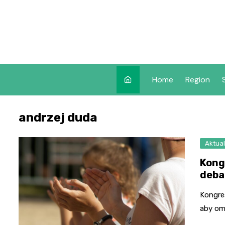
Skip
to
content
Home
Region
andrzej duda
Aktual
Kong
deba
Kongre
aby om