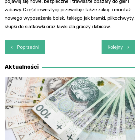
pojawią się nowe, bezpieczne i trawiaste obszary do gier i
zabawy. Część inwestycji przewiduje także zakup i montaż
nowego wyposażenia boisk, takiego jak bramki, piłkochwyty,
słupki do siatkówki oraz ławki dla graczy i kibiców.
Nawigacja
Poprzedni
Kolejny
wpisu
Aktualności