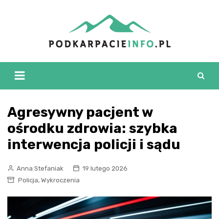
Skip
to
content
Agresywny pacjent w
ośrodku zdrowia: szybka
interwencja policji i sądu
Anna Stefaniak
19 lutego 2026
,
Policja
Wykroczenia