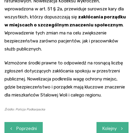
ratunkowych. Nowelizacja Kodeksu Wykroczeń,
wprowadzona w art. 51 § 2a, przewiduje surowsze kary dla
wszystkich, którzy dopuszczają się
zakłócania porządku
w miejscach o szczególnym znaczeniu społecznym
.
Wprowadzenie tych zmian ma na celu zwiększenie
bezpieczeństwa zarówno pacjentów, jak i pracowników
służb publicznych.
Wzmożone środki prawne to odpowiedź na rosnącą liczbę
zgłoszeń dotyczących zakłócania spokoju w przestrzeni
publicznej. Nowelizacja podkreśla wagę ochrony miejsc,
gdzie bezpieczeństwo i porządek mają kluczowe znaczenie
dla mieszkańców Stalowej Woli i całego regionu.
Źródło: Policja Podkarpacka
Nawigacja
Poprzedni
Kolejny