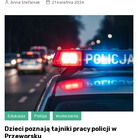
Anna Stefaniak
21 kwietnia 2026
Edukacja
Policja
Wydarzenia
Dzieci poznają tajniki pracy policji w
Przeworsku