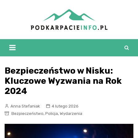
Skip
to
content
Bezpieczeństwo w Nisku:
Kluczowe Wyzwania na Rok
2024
Anna Stefaniak
4 lutego 2026
,
,
Bezpieczeństwo
Policja
Wydarzenia