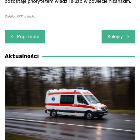
pozostaje priorytetem władz i służb w powiecie niżańskim.
Źródło: KPP w Nisku
Nawigacja
Poprzedni
Kolejny
wpisu
Aktualności