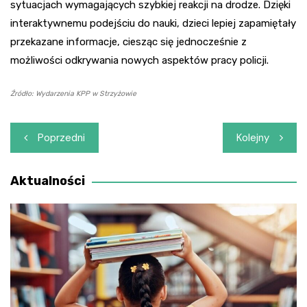
sytuacjach wymagających szybkiej reakcji na drodze. Dzięki
interaktywnemu podejściu do nauki, dzieci lepiej zapamiętały
przekazane informacje, ciesząc się jednocześnie z
możliwości odkrywania nowych aspektów pracy policji.
Źródło: Wydarzenia KPP w Strzyżowie
Nawigacja
Poprzedni
Kolejny
wpisu
Aktualności