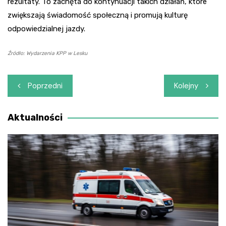
rezultaty. To zachęta do kontynuacji takich działań, które
zwiększają świadomość społeczną i promują kulturę
odpowiedzialnej jazdy.
Źródło: Wydarzenia KPP w Lesku
Nawigacja
Poprzedni
Kolejny
wpisu
Aktualności