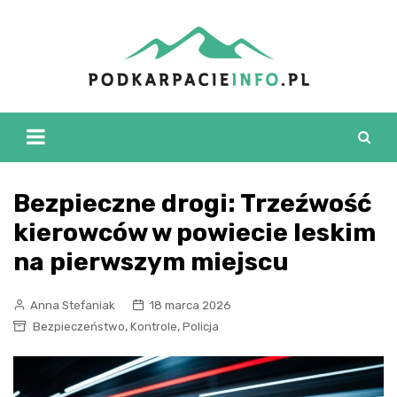
Skip
to
content
Bezpieczne drogi: Trzeźwość
kierowców w powiecie leskim
na pierwszym miejscu
Anna Stefaniak
18 marca 2026
,
,
Bezpieczeństwo
Kontrole
Policja