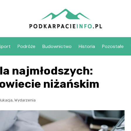
Sport
Podróże
Budownictwo
Historia
Pozostałe
dla najmłodszych:
powiecie niżańskim
,
dukacja
Wydarzenia