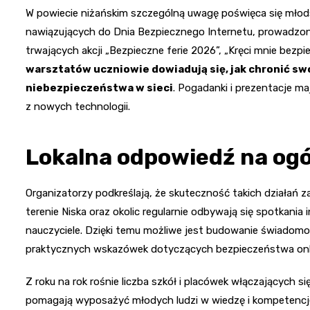
W powiecie niżańskim szczególną uwagę poświęca się mło
nawiązujących do Dnia Bezpiecznego Internetu, prowadzon
trwających akcji „Bezpieczne ferie 2026”, „Kręci mnie bezp
warsztatów uczniowie dowiadują się, jak chronić s
niebezpieczeństwa w sieci
. Pogadanki i prezentacje m
z nowych technologii.
Lokalna odpowiedź na og
Organizatorzy podkreślają, że skuteczność takich działań 
terenie Niska oraz okolic regularnie odbywają się spotkania 
nauczyciele. Dzięki temu możliwe jest budowanie świadom
praktycznych wskazówek dotyczących bezpieczeństwa onl
Z roku na rok rośnie liczba szkół i placówek włączających s
pomagają wyposażyć młodych ludzi w wiedzę i kompetencje