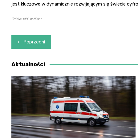
jest kluczowe w dynamicznie rozwijającym się świecie cyf
Źródło: KPP w Nisku
Nawigacja
Poprzedni
wpisu
Aktualności