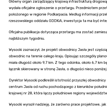
Główny organ zarządzający krajową infrastrukturą drogową
wydała oficjalne ogłoszenie o przetargu. Przedmiotem prze
położonego w regionie Podkarpacia. Według informacji prz
rzeszowskiego oddziału GDDKiA, inwestycja ta ma być integr
Oficjalna publikacja dotycząca przetargu ma zostać zamies
najbliższym tygodniu.
Wysocki zaznaczył, że projekt obwodnicy Jasła jest częśc
obwodnic na terenie całego kraju. Opisując szczegóły plan
miała długość około 9,7 km. Z tego odcinka, około 6,7 k
łącznik skierowany w stronę Jasła, o długości nieco poniżej
Dyrektor Wysocki podkreślił istotność przyszłej obwodnicy
centrum Jasła od ruchu pochodzącego z kierunków południ
krajowej nr 28, która łączy południowe regiony województw
Wysocki wyraził nadzieję, że zarówno prace projektowe, ja