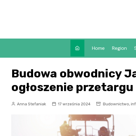
Skip
to
content
Home
Region
Budowa obwodnicy Ja
ogłoszenie przetargu
,
Anna Stefaniak
17 września 2024
Budownictwo
in