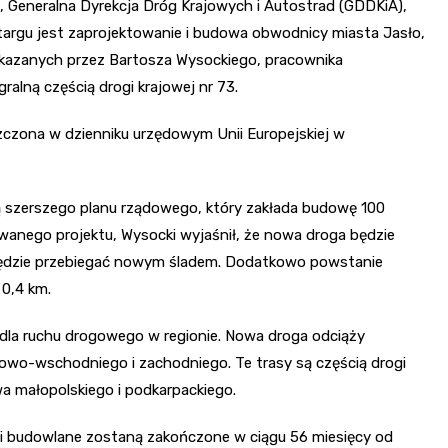
, Generalna Dyrekcja Dróg Krajowych i Autostrad (GDDKiA),
targu jest zaprojektowanie i budowa obwodnicy miasta Jasło,
ekazanych przez Bartosza Wysockiego, pracownika
alną częścią drogi krajowej nr 73.
zczona w dzienniku urzędowym Unii Europejskiej w
ią szerszego planu rządowego, który zakłada budowę 100
owanego projektu, Wysocki wyjaśnił, że nowa droga będzie
m będzie przebiegać nowym śladem. Dodatkowo powstanie
 0,4 km.
 dla ruchu drogowego w regionie. Nowa droga odciąży
owo-wschodniego i zachodniego. Te trasy są częścią drogi
a małopolskiego i podkarpackiego.
k i budowlane zostaną zakończone w ciągu 56 miesięcy od