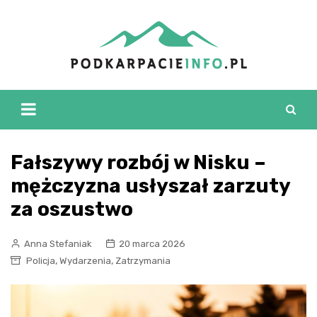
Skip
to
content
Fałszywy rozbój w Nisku –
mężczyzna usłyszał zarzuty
za oszustwo
Anna Stefaniak
20 marca 2026
,
,
Policja
Wydarzenia
Zatrzymania