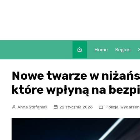
Skip
to
content
Home
Region
Nowe twarze w niżańsk
które wpłyną na bezp
,
Anna Stefaniak
22 stycznia 2026
Policja
Wydarzen