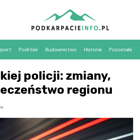
Sport
Podróże
Budownictwo
Historia
Pozostałe
iej policji: zmiany,
ieczeństwo regionu
ia