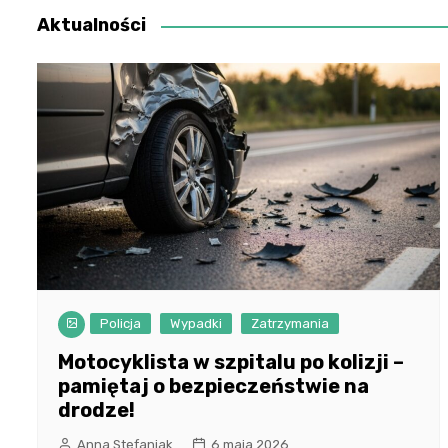
Aktualności
Policja
Wypadki
Zatrzymania
Motocyklista w szpitalu po kolizji –
pamiętaj o bezpieczeństwie na
drodze!
Anna Stefaniak
6 maja 2026