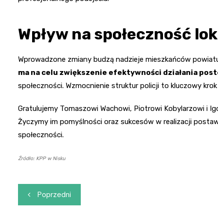
Wpływ na społeczność lok
Wprowadzone zmiany budzą nadzieje mieszkańców powiatu n
ma na celu zwiększenie efektywności działania pos
społeczności. Wzmocnienie struktur policji to kluczowy kro
Gratulujemy Tomaszowi Wachowi, Piotrowi Kobylarzowi i Igo
Życzymy im pomyślności oraz sukcesów w realizacji postawio
społeczności.
Źródło: KPP w Nisku
Nawigacja
Poprzedni
wpisu