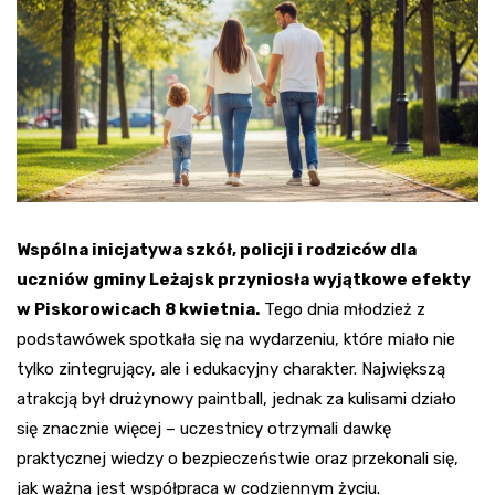
Wspólna inicjatywa szkół, policji i rodziców dla
uczniów gminy Leżajsk przyniosła wyjątkowe efekty
w Piskorowicach 8 kwietnia.
Tego dnia młodzież z
podstawówek spotkała się na wydarzeniu, które miało nie
tylko zintegrujący, ale i edukacyjny charakter. Największą
atrakcją był drużynowy paintball, jednak za kulisami działo
się znacznie więcej – uczestnicy otrzymali dawkę
praktycznej wiedzy o bezpieczeństwie oraz przekonali się,
jak ważna jest współpraca w codziennym życiu.