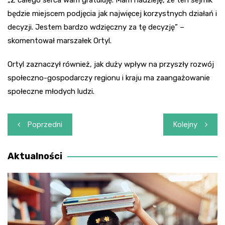
będzie miejscem podjęcia jak najwięcej korzystnych działań i
decyzji. Jestem bardzo wdzięczny za tę decyzję” –
skomentował marszałek Ortyl.
Ortyl zaznaczył również, jak duży wpływ na przyszły rozwój
społeczno-gospodarczy regionu i kraju ma zaangażowanie
społeczne młodych ludzi.
Nawigacja
Poprzedni
Kolejny
wpisu
Aktualności