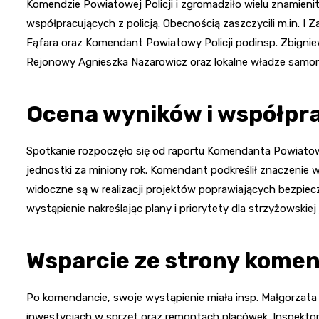
Komendzie Powiatowej Policji i zgromadziło wielu znamienit
współpracujących z policją. Obecnością zaszczycili m.in. I
Fąfara oraz Komendant Powiatowy Policji podinsp. Zbigniew
Rejonowy Agnieszka Nazarowicz oraz lokalne władze samo
Ocena wyników i współpr
Spotkanie rozpoczęło się od raportu Komendanta Powiatoweg
jednostki za miniony rok. Komendant podkreślił znaczenie
widoczne są w realizacji projektów poprawiających bezpiec
wystąpienie nakreślając plany i priorytety dla strzyżowskie
Wsparcie ze strony kome
Po komendancie, swoje wystąpienie miała insp. Małgorzata F
inwestycjach w sprzęt oraz remontach placówek. Inspektor