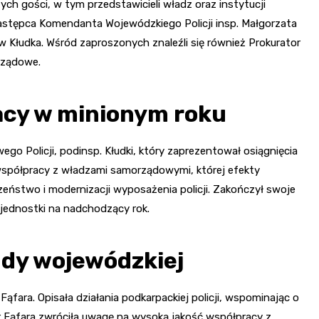
ych gości, w tym przedstawicieli władz oraz instytucji
 Zastępca Komendanta Wojewódzkiego Policji insp. Małgorzata
 Kłudka. Wśród zaproszonych znaleźli się również Prokurator
rządowe.
acy w minionym roku
o Policji, podinsp. Kłudki, który zaprezentował osiągnięcia
 współpracy z władzami samorządowymi, której efekty
zeństwo i modernizacji wyposażenia policji. Zakończył swoje
j jednostki na nadchodzący rok.
ndy wojewódzkiej
ąfara. Opisała działania podkarpackiej policji, wspominając o
 Fąfara zwróciła uwagę na wysoką jakość współpracy z