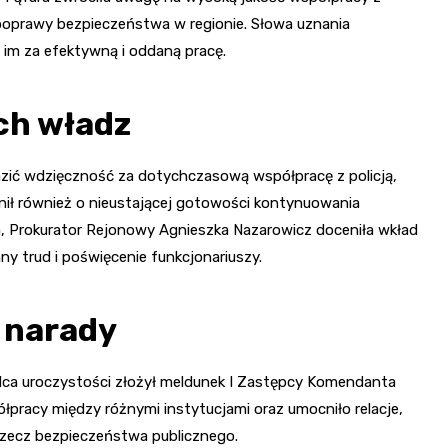
 poprawy bezpieczeństwa w regionie. Słowa uznania
 im za efektywną i oddaną pracę.
ch władz
razić wdzięczność za dotychczasową współpracę z policją,
nił również o nieustającej gotowości kontynuowania
a, Prokurator Rejonowy Agnieszka Nazarowicz doceniła wkład
ny trud i poświęcenie funkcjonariuszy.
 narady
dca uroczystości złożył meldunek I Zastępcy Komendanta
łpracy między różnymi instytucjami oraz umocniło relacje,
 rzecz bezpieczeństwa publicznego.