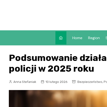
Skip
to
content
Home
Region
Podsumowanie działal
policji w 2025 roku
,
Anna Stefaniak
10 lutego 2026
Bezpieczeństwo
Po