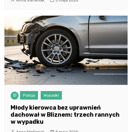
Anna Stefaniak
5 maja 2026
Policja
Wypadki
Młody kierowca bez uprawnień
dachował w Bliznem: trzech rannych
w wypadku
Anna Stefaniak
5 maja 2026