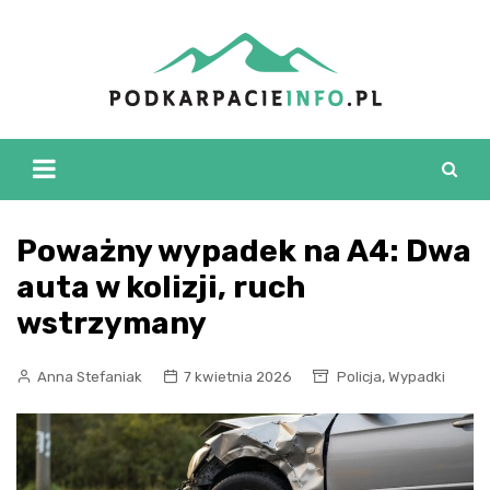
Skip
to
content
Poważny wypadek na A4: Dwa
auta w kolizji, ruch
wstrzymany
,
Anna Stefaniak
7 kwietnia 2026
Policja
Wypadki