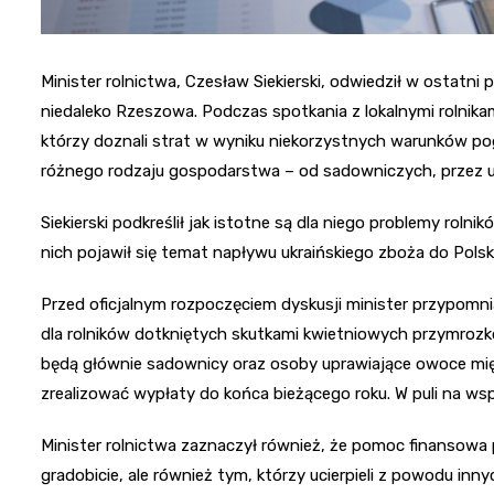
Minister rolnictwa, Czesław Siekierski, odwiedził w ostat
niedaleko Rzeszowa. Podczas spotkania z lokalnymi rolnika
którzy doznali strat w wyniku niekorzystnych warunków p
różnego rodzaju gospodarstwa – od sadowniczych, przez u
Siekierski podkreślił jak istotne są dla niego problemy rolni
nich pojawił się temat napływu ukraińskiego zboża do Polski
Przed oficjalnym rozpoczęciem dyskusji minister przypomni
dla rolników dotkniętych skutkami kwietniowych przymrozk
będą głównie sadownicy oraz osoby uprawiające owoce miękki
zrealizować wypłaty do końca bieżącego roku. W puli na wspa
Minister rolnictwa zaznaczył również, że pomoc finansowa 
gradobicie, ale również tym, którzy ucierpieli z powodu i