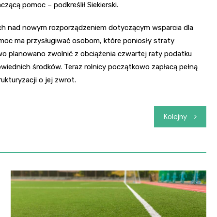
czącą pomoc – podkreślił Siekierski.
ach nad nowym rozporządzeniem dotyczącym wsparcia dla
omoc ma przysługiwać osobom, które poniosły straty
owo planowano zwolnić z obciążenia czwartej raty podatku
owiednich środków. Teraz rolnicy początkowo zapłacą pełną
kturyzacji o jej zwrot.
Kolejny