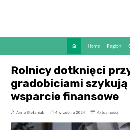
Skip
to
content
Home
Region
Rolnicy dotknięci prz
gradobiciami szykują 
wsparcie finansowe
Anna Stefaniak
4 września 2024
Aktualności