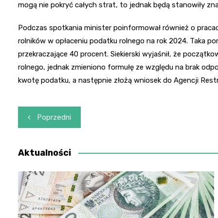
mogą nie pokryć całych strat, to jednak będą stanowiły zna
Podczas spotkania minister poinformował również o prac
rolników w opłaceniu podatku rolnego na rok 2024. Taka p
przekraczające 40 procent. Siekierski wyjaśnił, że początk
rolnego, jednak zmieniono formułę ze względu na brak odp
kwotę podatku, a następnie złożą wniosek do Agencji Restru
Nawigacja
Poprzedni
wpisu
Aktualności