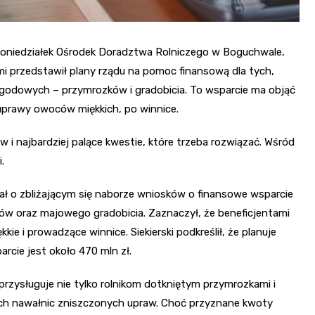
ni poniedziałek Ośrodek Doradztwa Rolniczego w Boguchwale,
mi przedstawił plany rządu na pomoc finansową dla tych,
ogodowych – przymrozków i gradobicia. To wsparcie ma objąć
prawy owoców miękkich, po winnice.
ków i najbardziej palące kwestie, które trzeba rozwiązać. Wśród
.
ał o zbliżającym się naborze wniosków o finansowe wsparcie
ów oraz majowego gradobicia. Zaznaczył, że beneficjentami
e i prowadzące winnice. Siekierski podkreślił, że planuje
rcie jest około 470 mln zł.
przysługuje nie tylko rolnikom dotkniętym przymrozkami i
nnych nawałnic zniszczonych upraw. Choć przyznane kwoty