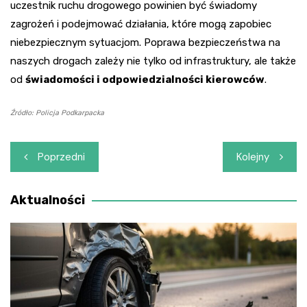
uczestnik ruchu drogowego powinien być świadomy
zagrożeń i podejmować działania, które mogą zapobiec
niebezpiecznym sytuacjom. Poprawa bezpieczeństwa na
naszych drogach zależy nie tylko od infrastruktury, ale także
od
świadomości i odpowiedzialności kierowców
.
Źródło: Policja Podkarpacka
Nawigacja
Poprzedni
Kolejny
wpisu
Aktualności