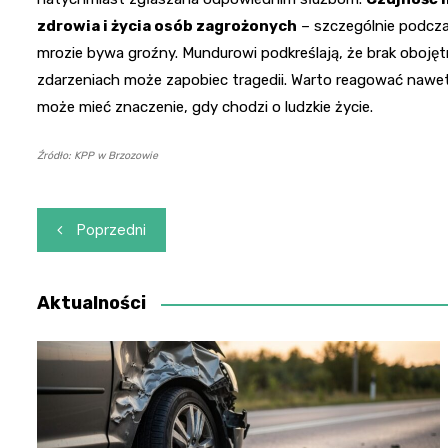
zdrowia i życia osób zagrożonych
– szczególnie podcza
mrozie bywa groźny. Mundurowi podkreślają, że brak oboję
zdarzeniach może zapobiec tragedii. Warto reagować nawet
może mieć znaczenie, gdy chodzi o ludzkie życie.
Źródło: KPP w Brzozowie
Nawigacja
Poprzedni
wpisu
Aktualności