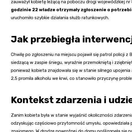
zauważył kobietę leżącą na poboczu drogi wojewódzkiej nr
godzinie 22 władze otrzymały zgłoszenie o potrzeb
uruchomiło szybkie działania służb ratunkowych.
Jak przebiegła interwenc
Chwilę po zgłoszeniu na miejscu pojawił się patrol policji z
siedzącą w zaspie śniegu, wyraźnie przemokniętą i zziębnię
ponieważ kobieta znajdowała się w stanie silnego upojeni
2,5 promila alkoholu we krwi, co stanowiło przyczynę probl
Kontekst zdarzenia i udz
Zanim kobieta była w stanie wyjaśnić okoliczności zdarzenia
odzyskując częściowo przytomność umysłu, opowiedziała p
znajomego. W drodze powrotnej do domu poślizgnęła się na 