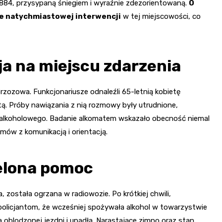
 884, przysypaną śniegiem i wyraźnie zdezorientowaną.
O
ie natychmiastowej interwencji
w tej miejscowości, co
ja na miejscu zdarzenia
 Brzozowa. Funkcjonariusze odnaleźli 65-letnią kobietę
tą. Próby nawiązania z nią rozmowy były utrudnione,
a alkoholowego. Badanie alkomatem wskazało obecność niemal
emów z komunikacją i orientacją.
ielona pomoc
, została ogrzana w radiowozie. Po krótkiej chwili,
olicjantom, że wcześniej spożywała alkohol w towarzystwie
oblodzonej jezdni i upadła. Narastające zimno oraz stan