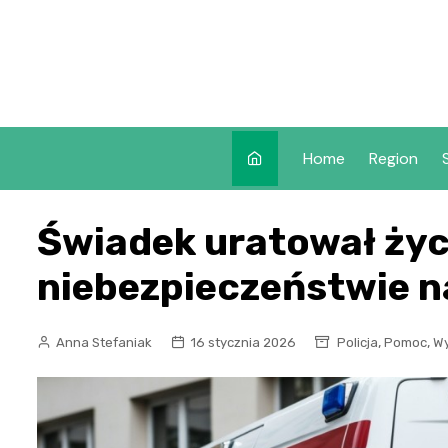
Skip
to
content
Home
Region
Świadek uratował życ
niebezpieczeństwie n
,
,
Anna Stefaniak
16 stycznia 2026
Policja
Pomoc
Wy