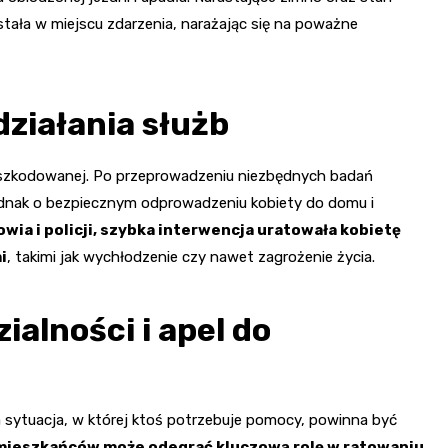
została w miejscu zdarzenia, narażając się na poważne
ziałania służb
poszkodowanej. Po przeprowadzeniu niezbędnych badań
ednak o bezpiecznym odprowadzeniu kobiety do domu i
wia i policji, szybka interwencja uratowała kobietę
i
, takimi jak wychłodzenie czy nawet zagrożenie życia.
ialności i apel do
da sytuacja, w której ktoś potrzebuje pomocy, powinna być
mieszkańców może odegrać kluczową rolę w ratowaniu