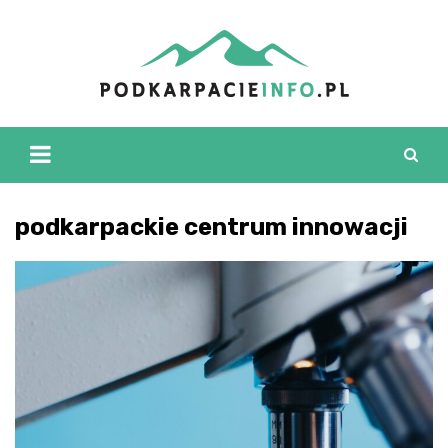
Skip
to
content
podkarpackie centrum innowacji