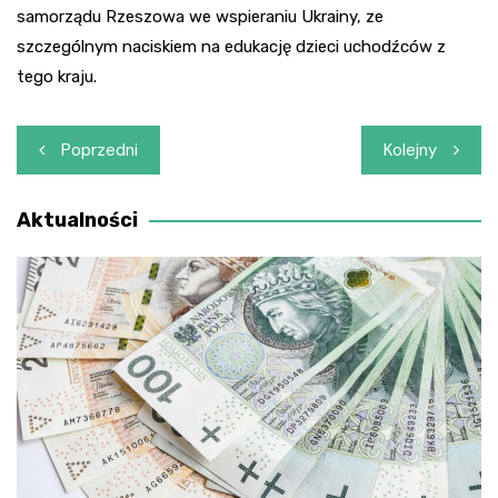
samorządu Rzeszowa we wspieraniu Ukrainy, ze
szczególnym naciskiem na edukację dzieci uchodźców z
tego kraju.
Nawigacja
Poprzedni
Kolejny
wpisu
Aktualności