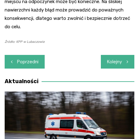
miejscu na odpoczynek może być konieczne. Na śliskiej
nawierzchni każdy błąd może prowadzić do poważnych
konsekwencji, dlatego warto zwolnić i bezpiecznie dotrzeć
do celu.
Źródło: KPP w Lubaczowie
Nawigacja
Poprzedni
Kolejny
wpisu
Aktualności