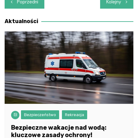
Nawigacja
Poprzedni
Kolejny
wpisu
Aktualności
Bezpieczeństwo
Rekreacja
Bezpieczne wakacje nad wodą:
kluczowe zasady ochrony!