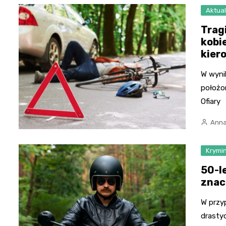
Aktual
Trag
kobi
kier
W wyni
położo
Ofiary
Anna
Krymi
50-l
znac
W przy
drastyc