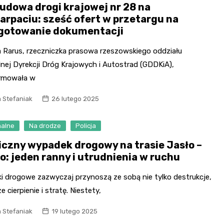
udowa drogi krajowej nr 28 na
arpaciu: sześć ofert w przetargu na
gotowanie dokumentacji
 Rarus, rzeczniczka prasowa rzeszowskiego oddziału
nej Dyrekcji Dróg Krajowych i Autostrad (GDDKiA),
rmowała w
 Stefaniak
26 lutego 2025
nalne
Na drodze
Policja
iczny wypadek drogowy na trasie Jasło –
no: jeden ranny i utrudnienia w ruchu
i drogowe zazwyczaj przynoszą ze sobą nie tylko destrukcje,
że cierpienie i stratę. Niestety,
 Stefaniak
19 lutego 2025