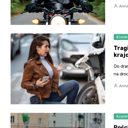
Anna
Kronik
Trag
kraj
Do dra
na dro
Anna
Krymi
Pośc