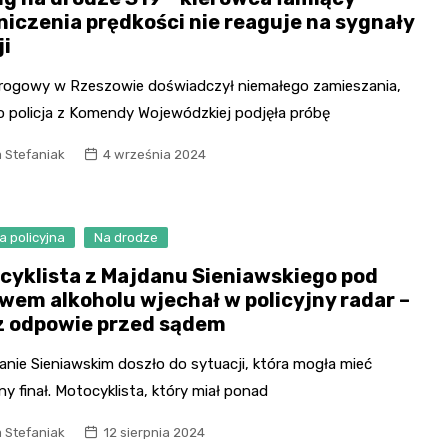
niczenia prędkości nie reaguje na sygnały
ji
rogowy w Rzeszowie doświadczył niemałego zamieszania,
to policja z Komendy Wojewódzkiej podjęła próbę
 Stefaniak
4 września 2024
a policyjna
Na drodze
cyklista z Majdanu Sieniawskiego pod
wem alkoholu wjechał w policyjny radar –
z odpowie przed sądem
anie Sieniawskim doszło do sytuacji, która mogła mieć
ny finał. Motocyklista, który miał ponad
 Stefaniak
12 sierpnia 2024