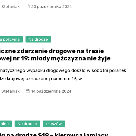
 Stefaniak
30 października 2024
a policyjna
Na drodze
iczne zdarzenie drogowe na trasie
owej nr 19: młody mężczyzna nie żyje
matycznego wypadku drogowego doszło w sobotni poranek
dze krajowej oznaczonej numerem 19, w
 Stefaniak
14 października 2024
nalne
Na drodze
rzeszów
ig na drodze S19 – kierowca łamiący