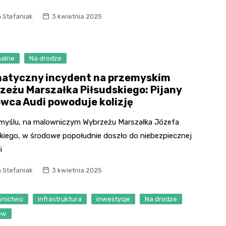
 Stefaniak
3 kwietnia 2025
nalne
Na drodze
atyczny incydent na przemyskim
zeżu Marszałka Piłsudskiego: Pijany
owca Audi powoduje kolizję
myślu, na malowniczym Wybrzeżu Marszałka Józefa
skiego, w środowe popołudnie doszło do niebezpiecznej
i
 Stefaniak
3 kwietnia 2025
nictwo
infrastruktura
inwestycje
Na drodze
ów