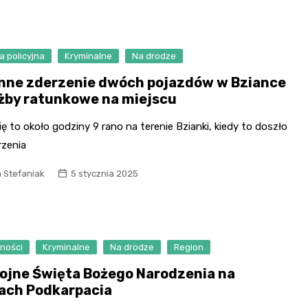
a policyjna
Kryminalne
Na drodze
nne zderzenie dwóch pojazdów w Bziance
użby ratunkowe na miejscu
ię to około godziny 9 rano na terenie Bzianki, kiedy to doszło
rzenia
 Stefaniak
5 stycznia 2025
ności
Kryminalne
Na drodze
Region
ojne Święta Bożego Narodzenia na
ach Podkarpacia