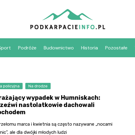
Sport
Podróże
Budownictwo
Historia
Pozostałe
a policyjna
Na drodze
rażający wypadek w Humniskach:
rzeźwi nastolatkowie dachowali
ochodem
rzełomu marca i kwietnia są często nazywane „nocami
ic”, ale dla dwójki młodych ludzi