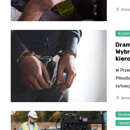
Anna
Krymi
Dram
Wybr
kier
W Prze
Piłsud
sytuacj
Anna
Budow
rzesz