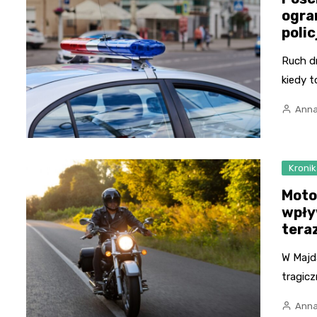
ogra
polic
Ruch d
kiedy 
Anna
Kronik
Moto
wpły
tera
W Majd
tragicz
Anna