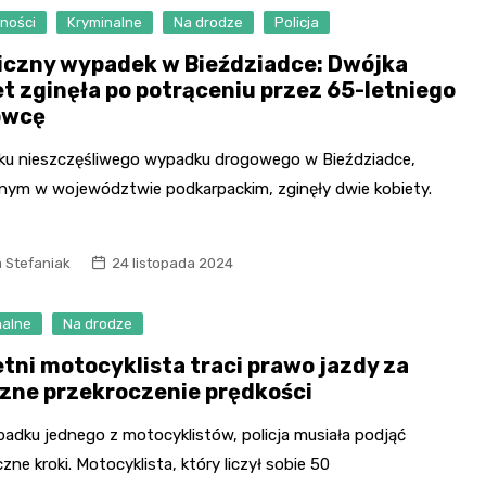
ności
Kryminalne
Na drodze
Policja
iczny wypadek w Bieździadce: Dwójka
et zginęła po potrąceniu przez 65-letniego
owcę
ku nieszczęśliwego wypadku drogowego w Bieździadce,
nym w województwie podkarpackim, zginęły dwie kobiety.
 Stefaniak
24 listopada 2024
nalne
Na drodze
etni motocyklista traci prawo jazdy za
zne przekroczenie prędkości
padku jednego z motocyklistów, policja musiała podjąć
zne kroki. Motocyklista, który liczył sobie 50