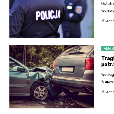
Ostatn
wojewó
Anna
Aktual
Trag
potr
Według
Krajow
Anna