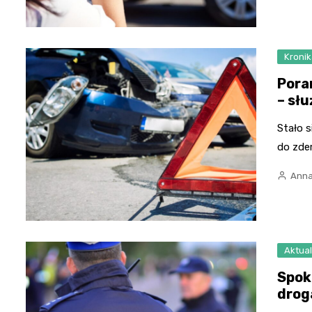
Kronik
Pora
– sł
Stało s
do zde
Anna
Aktual
Spok
drog