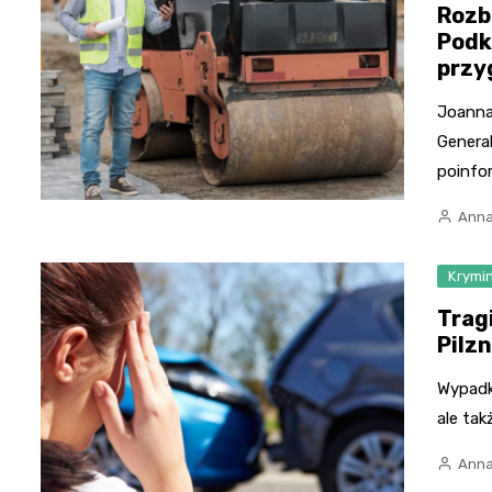
Rozb
Podk
przy
Joanna
General
poinfo
Anna
Krymi
Trag
Pilz
Wypadk
ale tak
Anna