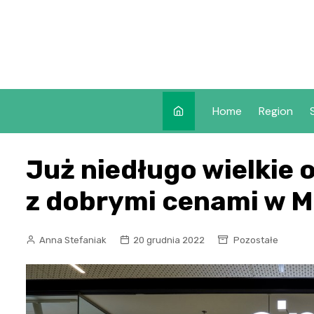
Skip
to
content
Home
Region
Już niedługo wielkie 
z dobrymi cenami w M
Anna Stefaniak
20 grudnia 2022
Pozostałe