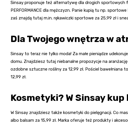
Sinsay proponuje też alternatywę dla drogich sportowych 
PERFORMANCE dla mężczyzn. Panie kupią tu np. sportowe le
zaś znajdą tutaj m.in. rękawiczki sportowe za 25,99 zł i snea
Dla Twojego wnętrza w atr
Sinsay to teraz nie tylko moda! Za małe pieniądze udekoruj
domu. Znajdziesz tutaj niebanalne propozycje na aranżację p
ozdobne sztuczne rośliny za 12,99 zł. Pościel bawełniana t
12,99 zł.
Kosmetyki? W Sinsay kup 
W Sinsay znajdziesz także kosmetyki do pielęgnacji. Co mas
albo balsam za 15,99 zł. Marka oferuje też produkty i akceso