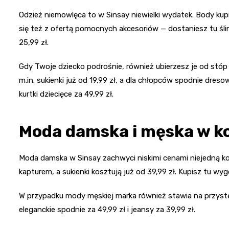
Odzież niemowlęca to w Sinsay niewielki wydatek. Body kupisz
się też z ofertą pomocnych akcesoriów — dostaniesz tu ślinia
25,99 zł.
Gdy Twoje dziecko podrośnie, również ubierzesz je od stó
m.in. sukienki już od 19,99 zł, a dla chłopców spodnie dreso
kurtki dziecięce za 49,99 zł.
Moda damska i męska w ko
Moda damska w Sinsay zachwyci niskimi cenami niejedną kob
kapturem, a sukienki kosztują już od 39,99 zł. Kupisz tu w
W przypadku mody męskiej marka również stawia na przystępne
eleganckie spodnie za 49,99 zł i jeansy za 39,99 zł.