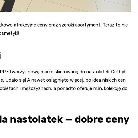
ątkowo atrakcyjne ceny oraz szeroki asortyment. Teraz to nie
kosmetyki!
i
 LPP stworzyli nową markę skierowaną do nastolatek. Cel był
e. Udało się! A nawet osiągnięto więcej, bo idea niskich cen
 kobietach i mężczyznach, a ponadto oferuje m.in. kolekcję do
dla nastolatek — dobre ceny