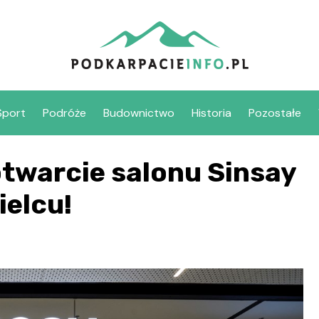
Sport
Podróże
Budownictwo
Historia
Pozostałe
otwarcie salonu Sinsay
ielcu!