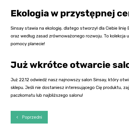
Ekologia w przystępnej ce
Sinsay stawia na ekologię, dlatego stworzył dla Ciebie lin
oraz według zasad zrównoważonego rozwoju. To kolekcja ub
pomocy planecie!
Już wkrótce otwarcie sal
Już 22.12 odwiedź nasz najnowszy salon Sinsay, który otwie
sklepu. Jeśli nie dostaniesz interesującego Cię produktu, 
paczkomatu lub najbliższego salonu!
Nawigacja
Poprzedni
wpisu