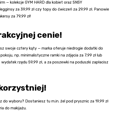
firm — kolekcje GYM HARD dla kobiet oraz SNSY
gginsy za 39,99 zł czy topy do ćwiczeń za 29,99 zł. Panowie
kersy za 79,99 zł!
akcyjnej cenie!
esz swoje cztery kąty — marka oferuje niedrogie dodatki do
okoju, np. minimalistyczne ramki na zdjęcia za 7,99 zł lub
o wydatek rzędu 59,99 zł, a za poszewki na poduszki zapłacisz
korzystniej!
z do wyboru? Dostaniesz tu m.in. żel pod prysznic za 19,99 zł
ria do makijażu.