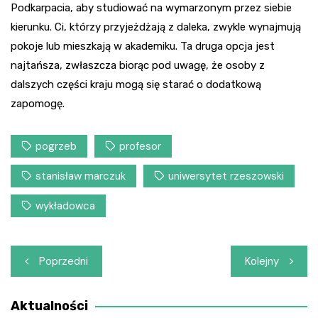
Podkarpacia, aby studiować na wymarzonym przez siebie
kierunku. Ci, którzy przyjeżdżają z daleka, zwykle wynajmują
pokoje lub mieszkają w akademiku. Ta druga opcja jest
najtańsza, zwłaszcza biorąc pod uwagę, że osoby z
dalszych części kraju mogą się starać o dodatkową
zapomogę.
pogrzeb
profesor
stanisław marczuk
uniwersytet rzeszowski
wykładowca
Nawigacja
Poprzedni
Kolejny
wpisu
Aktualności