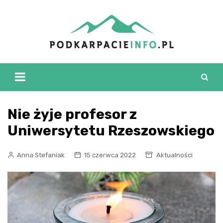
Skip
to
content
Nie żyje profesor z
Uniwersytetu Rzeszowskiego
Anna Stefaniak
15 czerwca 2022
Aktualności