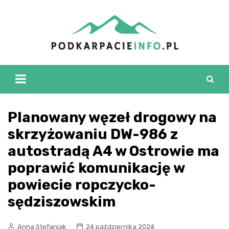
Skip
to
content
Planowany węzeł drogowy na
skrzyżowaniu DW-986 z
autostradą A4 w Ostrowie ma
poprawić komunikację w
powiecie ropczycko-
sędziszowskim
Anna Stefaniak
24 października 2024