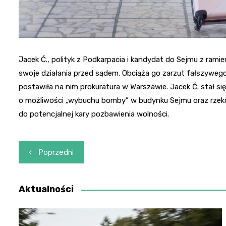
Jacek Ć., polityk z Podkarpacia i kandydat do Sejmu z ramie
swoje działania przed sądem. Obciąża go zarzut fałszywego
postawiła na nim prokuratura w Warszawie. Jacek Ć. stał si
o możliwości „wybuchu bomby” w budynku Sejmu oraz rzeko
do potencjalnej kary pozbawienia wolności.
Nawigacja
Poprzedni
wpisu
Aktualności