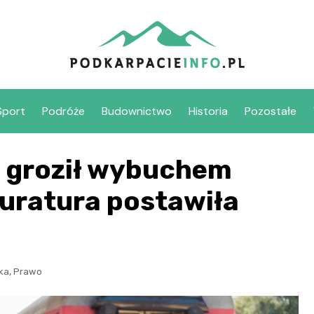
Sport
Podróże
Budownictwo
Historia
Pozostałe
a groził wybuchem
uratura postawiła
,
yka
Prawo