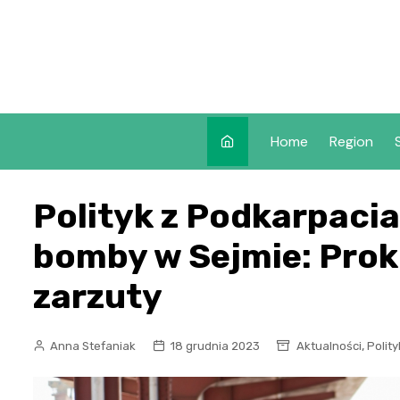
Skip
to
content
Home
Region
Polityk z Podkarpaci
bomby w Sejmie: Prok
zarzuty
,
Anna Stefaniak
18 grudnia 2023
Aktualności
Polit