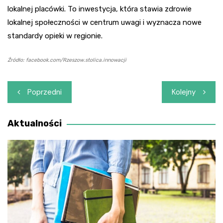
lokalnej placówki. To inwestycja, która stawia zdrowie
lokalnej społeczności w centrum uwagi i wyznacza nowe
standardy opieki w regionie.
Źródło: facebook.com/Rzeszow.stolica.innowacji
Nawigacja
Poprzedni
Kolejny
wpisu
Aktualności