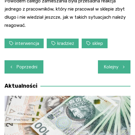
Powodem całego zamieszania była przesadna reakcja
jednego z pracowników, który nie pracował w sklepie zbyt
długo i nie wiedział jeszcze, jak w takich sytuacjach należy
reagować.
interwencja
kradzież
sklep
Nawigacja
Poprzedni
Kolejny
wpisu
Aktualności