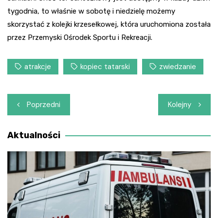
tygodnia, to właśnie w sobotę i niedzielę możemy
skorzystać z kolejki krzesełkowej, która uruchomiona została
przez Przemyski Ośrodek Sportu i Rekreacji.
atrakcje
kopiec tatarski
zwiedzanie
Nawigacja
Poprzedni
Kolejny
wpisu
Aktualności