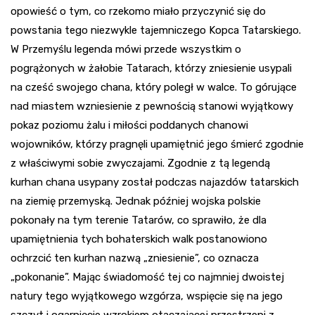
opowieść o tym, co rzekomo miało przyczynić się do
powstania tego niezwykle tajemniczego Kopca Tatarskiego.
W Przemyślu legenda mówi przede wszystkim o
pogrążonych w żałobie Tatarach, którzy zniesienie usypali
na cześć swojego chana, który poległ w walce. To górujące
nad miastem wzniesienie z pewnością stanowi wyjątkowy
pokaz poziomu żalu i miłości poddanych chanowi
wojowników, którzy pragnęli upamiętnić jego śmierć zgodnie
z właściwymi sobie zwyczajami. Zgodnie z tą legendą
kurhan chana usypany został podczas najazdów tatarskich
na ziemię przemyską. Jednak później wojska polskie
pokonały na tym terenie Tatarów, co sprawiło, że dla
upamiętnienia tych bohaterskich walk postanowiono
ochrzcić ten kurhan nazwą „zniesienie”, co oznacza
„pokonanie”. Mając świadomość tej co najmniej dwoistej
natury tego wyjątkowego wzgórza, wspięcie się na jego
szczyt i ogarnięcie wzrokiem otaczającej przestrzeni z