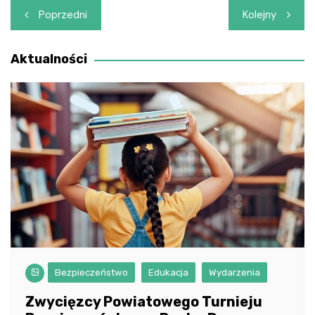
Nawigacja
Poprzedni
Kolejny
wpisu
Aktualności
Bezpieczeństwo
Edukacja
Wydarzenia
Zwycięzcy Powiatowego Turnieju