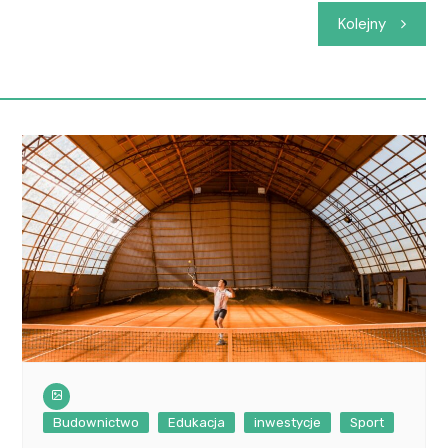
Kolejny
Budownictwo
Edukacja
inwestycje
Sport