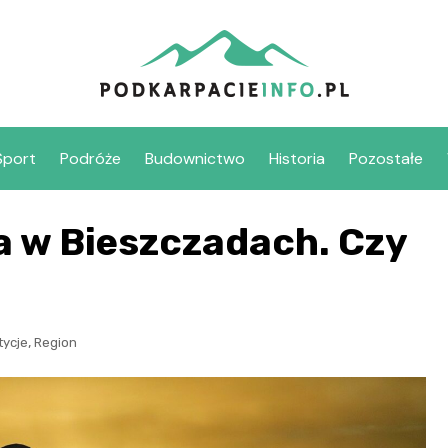
Sport
Podróże
Budownictwo
Historia
Pozostałe
a w Bieszczadach. Czy
,
tycje
Region