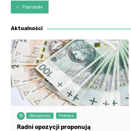
Nawigacja
Poprzedni
wpisu
Aktualności
Aktualności
Polityka
Radni opozycji proponują