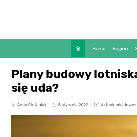
Skip
to
content
Home
Region
Plany budowy lotnisk
się uda?
,
Anna Stefaniak
8 stycznia 2022
Aktualności
inwes