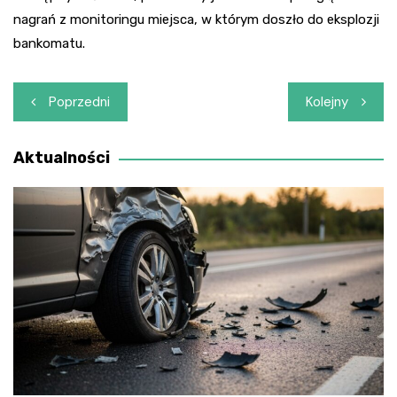
nagrań z monitoringu miejsca, w którym doszło do eksplozji
bankomatu.
Nawigacja
Poprzedni
Kolejny
wpisu
Aktualności