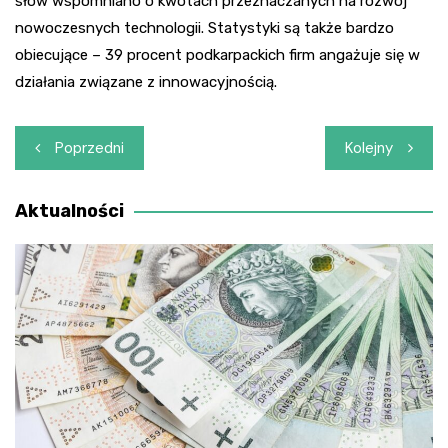
słów wspomniano o kwotach przeznaczanych na rozwój
nowoczesnych technologii. Statystyki są także bardzo
obiecujące – 39 procent podkarpackich firm angażuje się w
działania związane z innowacyjnością.
Nawigacja
Poprzedni
Kolejny
wpisu
Aktualności