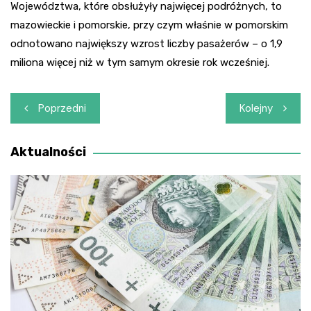
Województwa, które obsłużyły najwięcej podróżnych, to
mazowieckie i pomorskie, przy czym właśnie w pomorskim
odnotowano największy wzrost liczby pasażerów – o 1,9
miliona więcej niż w tym samym okresie rok wcześniej.
Nawigacja
Poprzedni
Kolejny
wpisu
Aktualności