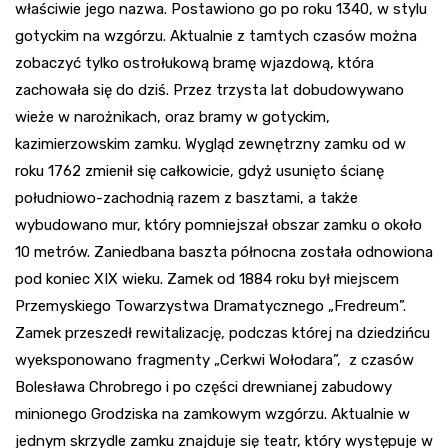
właściwie jego nazwa. Postawiono go po roku 1340, w stylu
gotyckim na wzgórzu. Aktualnie z tamtych czasów można
zobaczyć tylko ostrołukową bramę wjazdową, która
zachowała się do dziś. Przez trzysta lat dobudowywano
wieże w narożnikach, oraz bramy w gotyckim,
kazimierzowskim zamku. Wygląd zewnętrzny zamku od w
roku 1762 zmienił się całkowicie, gdyż usunięto ścianę
południowo-zachodnią razem z basztami, a także
wybudowano mur, który pomniejszał obszar zamku o około
10 metrów. Zaniedbana baszta północna została odnowiona
pod koniec XIX wieku. Zamek od 1884 roku był miejscem
Przemyskiego Towarzystwa Dramatycznego „Fredreum”.
Zamek przeszedł rewitalizację, podczas której na dziedzińcu
wyeksponowano fragmenty „Cerkwi Wołodara”, z czasów
Bolesława Chrobrego i po części drewnianej zabudowy
minionego Grodziska na zamkowym wzgórzu. Aktualnie w
jednym skrzydle zamku znajduje się teatr, który występuje w