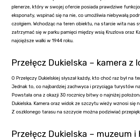
plenerze, który w swojej ofercie posiada prawdziwe funkc
eksponaty, wspinać się na nie, co umożliwia niebywałą podr
czołgiem. Wchodząc na teren obiektu, na starcie wita nas 
zatrzymać się w parku pamięci między wsią Kruzlova oraz K
najcięższe walki w 1944 roku.
Przełęcz Dukielska – kamera z l
O Przełęczy Dukielskiej słyszał każdy, kto choć raz był na t
Jednak to, co najbardziej zachwyca i przyciąga turystów na
Powstała ona z okazji 30 rocznicy bitwy o najniżej położon
Dukielska. Kamera oraz widok ze szczytu wieży wznosi się 
Z oszklonego tarasu na szczycie można podziwiać przepiękn
Przełęcz Dukielska – muzeum i h