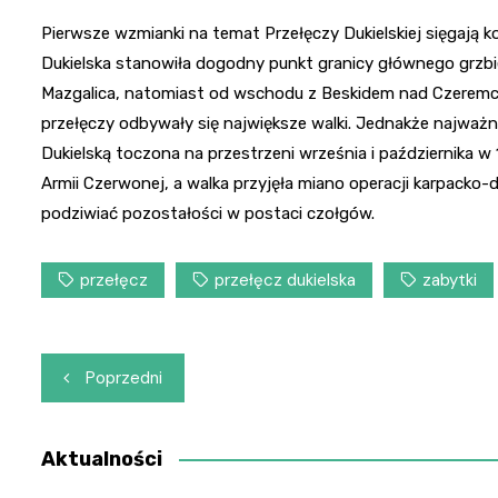
Pierwsze wzmianki na temat Przełęczy Dukielskiej sięgają k
Dukielska stanowiła dogodny punkt granicy głównego grzbie
Mazgalica, natomiast od wschodu z Beskidem nad Czeremchą
przełęczy odbywały się największe walki. Jednakże najważn
Dukielską toczona na przestrzeni września i października w 1
Armii Czerwonej, a walka przyjęła miano operacji karpacko-d
podziwiać pozostałości w postaci czołgów.
przełęcz
przełęcz dukielska
zabytki
Nawigacja
Poprzedni
wpisu
Aktualności