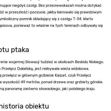
jonujące niegdyś czołgi. Bez przeciwwskazań można dotykać
óż w przeszłość i poczucie, jakby kierowało się prawdziwym
symboliczny pomnik składający się z czołgu T-34. Warto
apisova, ponieważ to właśnie na tych terenach odbywały się
otu ptaka
erenie wojennej Słowacji tudzież w okolicach Beskidu Niskiego.
 Przełęcz Dukielską, jest niebywała wieża widokowa.
ą przełęcz w głównym grzbiecie Karpat, czyli Przełęcz
na wysokość 49 metrów, ponad drzewa oraz grzbiety górskie.
ą panoramę zarówno słowackiego, jak i polskiego kraju.
istoria obiektu