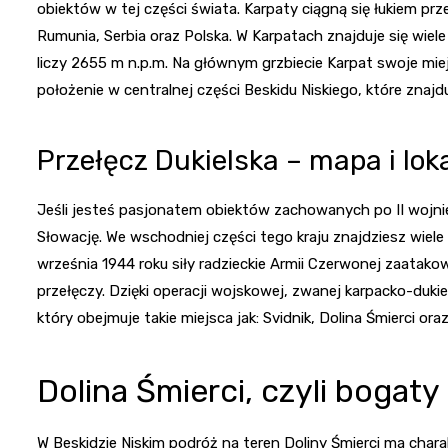
obiektów w tej części świata. Karpaty ciągną się łukiem prz
Rumunia, Serbia oraz Polska. W Karpatach znajduje się wiel
liczy 2655 m n.p.m. Na głównym grzbiecie Karpat swoje mie
położenie w centralnej części Beskidu Niskiego, które znajd
Przełęcz Dukielska – mapa i lok
Jeśli jesteś pasjonatem obiektów zachowanych po II wojni
Słowację. We wschodniej części tego kraju znajdziesz wie
września 1944 roku siły radzieckie Armii Czerwonej zaatako
przełęczy. Dzięki operacji wojskowej, zwanej karpacko-dukie
który obejmuje takie miejsca jak: Svidnik, Dolina Śmierci ora
Dolina Śmierci, czyli bogat
W Beskidzie Niskim podróż na teren Doliny Śmierci ma char