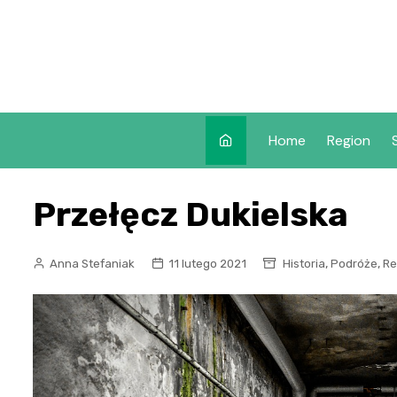
Skip
to
content
Home
Region
Przełęcz Dukielska
,
,
Anna Stefaniak
11 lutego 2021
Historia
Podróże
Re