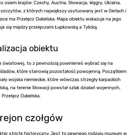
ez osiem krajów: Czechy, Austria, Słowacja, Węgry, Ukraina,
e szczytów, z których największy usytuowany jest w Gerlach i
jsce ma Przełęcz Dukielska. Mapa obiektu wskazuje na jego
uje się między przełęczami Łupkowską a Tylicką.
alizacja obiektu
e światowej, to z pewnością powinieneś wybrać się na
le śladów, które stanowią pozostałość powojenną. Początkiem
wały wojska niemieckie, które wówczas strzegły karpackich
lską, na terenie Słowacji powstał szlak działań wojennych,
z Przełęcz Dukielska.
y rejon czołgów
akter stricte historyczny. Jest to pewnego rodzaju muzeum w