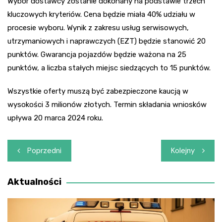
Wybór dostawcy zostanie dokonany na podstawie trzech
kluczowych kryteriów. Cena będzie miała 40% udziału w
procesie wyboru. Wynik z zakresu usług serwisowych,
utrzymaniowych i naprawczych (EZT) będzie stanowić 20
punktów. Gwarancja pojazdów będzie ważona na 25
punktów, a liczba stałych miejsc siedzących to 15 punktów.
Wszystkie oferty muszą być zabezpieczone kaucją w
wysokości 3 milionów złotych. Termin składania wniosków
upływa 20 marca 2024 roku.
Nawigacja
Poprzedni
Kolejny
wpisu
Aktualności